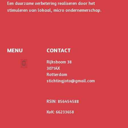
realiseren door het
Een duurzame verbetering
stimuleren
van lokaal, micro ondernemerschap.
MENU
CONTACT
Rijksboom 38
3071AX
ONS VERHAAL
Rotterdam
stichtingjoto@gmail.com
RSIN: 856454588
KvK: 66233658