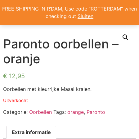
Home
/
Oorbellen
/ Paronto oorbellen – oranje
FREE SHIPPING IN R’DAM, Use code “ROTTERDAM” when
checking out
Sluiten
ONS VERHAAL
Paronto oorbellen –
oranje
€
12,95
Oorbellen met kleurrijke Masai kralen.
Uitverkocht
Categorie:
Oorbellen
Tags:
orange
,
Paronto
Extra informatie