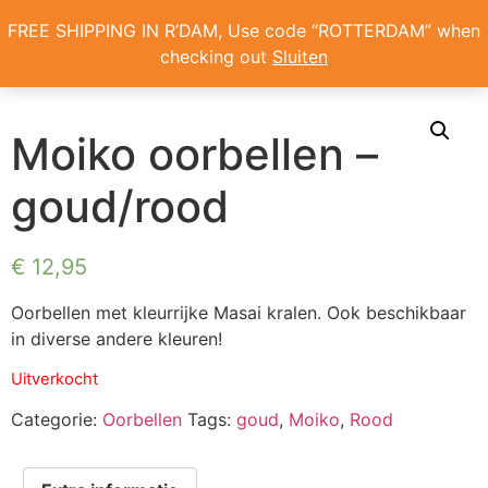
Home
/
Oorbellen
/ Moiko oorbellen – goud/rood
FREE SHIPPING IN R’DAM, Use code “ROTTERDAM” when
checking out
Sluiten
ONS VERHAAL
Moiko oorbellen –
goud/rood
€
12,95
Oorbellen met kleurrijke Masai kralen. Ook beschikbaar
in diverse andere kleuren!
Uitverkocht
Categorie:
Oorbellen
Tags:
goud
,
Moiko
,
Rood