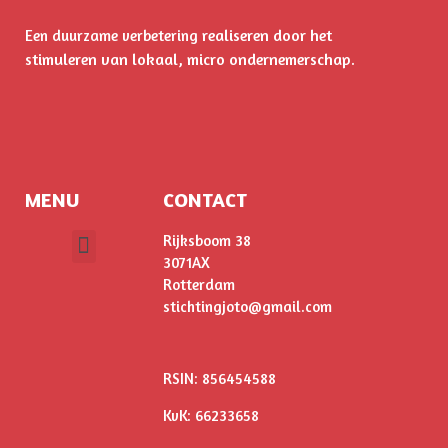
realiseren door het
Een duurzame verbetering
stimuleren
van lokaal, micro ondernemerschap.
MENU
CONTACT
Rijksboom 38
3071AX
ONS VERHAAL
Rotterdam
stichtingjoto@gmail.com
RSIN: 856454588
KvK: 66233658