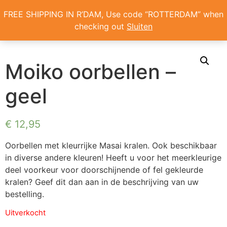
Home
/
Oorbellen
/ Moiko oorbellen – geel
FREE SHIPPING IN R’DAM, Use code “ROTTERDAM” when
checking out
Sluiten
ONS VERHAAL
Moiko oorbellen –
geel
€
12,95
Oorbellen met kleurrijke Masai kralen. Ook beschikbaar
in diverse andere kleuren! Heeft u voor het meerkleurige
deel voorkeur voor doorschijnende of fel gekleurde
kralen? Geef dit dan aan in de beschrijving van uw
bestelling.
Uitverkocht