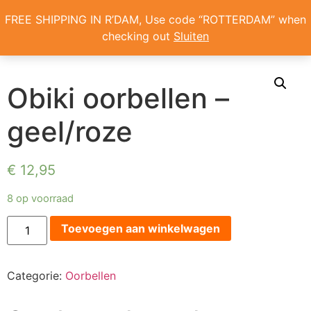
Home
/
Oorbellen
/ Obiki oorbellen – geel/roze
FREE SHIPPING IN R’DAM, Use code “ROTTERDAM” when
checking out
Sluiten
ONS VERHAAL
Obiki oorbellen –
geel/roze
€
12,95
8 op voorraad
Toevoegen aan winkelwagen
Categorie:
Oorbellen