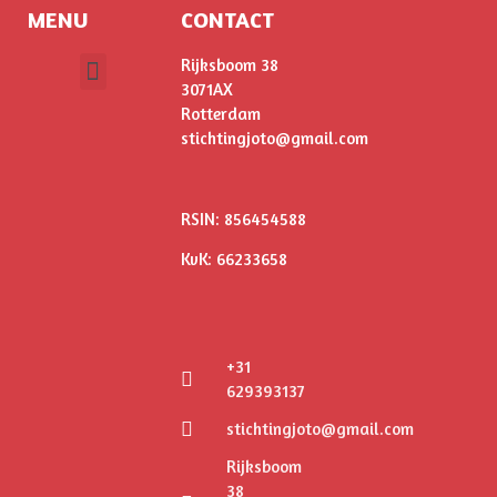
MENU
CONTACT
Rijksboom 38
3071AX
ONS VERHAAL
Rotterdam
stichtingjoto@gmail.com
RSIN: 856454588
KvK: 66233658
+31
629393137
stichtingjoto@gmail.com
Rijksboom
38