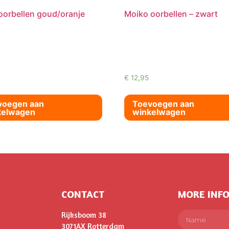
oorbellen goud/oranje
Moiko oorbellen – zwart
€
12,95
voegen aan
Toevoegen aan
kelwagen
winkelwagen
CONTACT
MORE INF
Rijksboom 38
3071AX Rotterdam