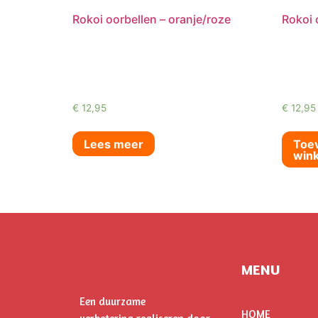
Rokoi oorbellen – oranje/roze
Rokoi 
€
12,95
€
12,95
Lees meer
Toe
win
MENU
Een duurzame
HOME