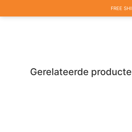
Home
/
Oorbellen
/ Obiki oorbellen – blauw/oranje
HOME
SHOP
FREE SHI
Gerelateerde product