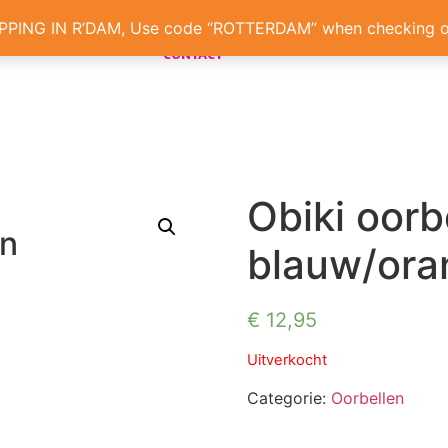
/wit
ONS VERHAAL
PROJECTEN
TEAM
ST
PPING IN R’DAM, Use code “ROTTERDAM” when checking 
CONTACT
Obiki oorb
en
blauw/ora
€
12,95
Uitverkocht
Categorie:
Oorbellen