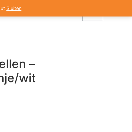
ICHTING
out
Sluiten
ellen –
nje/wit