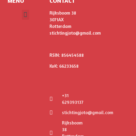
MENU
CONTACT
Rijksboom 38
3071AX
ONS VERHAAL
Rotterdam
stichtingjoto@gmail.com
RSIN: 856454588
KvK: 66233658
+31
629393137
stichtingjoto@gmail.com
Rijksboom
38