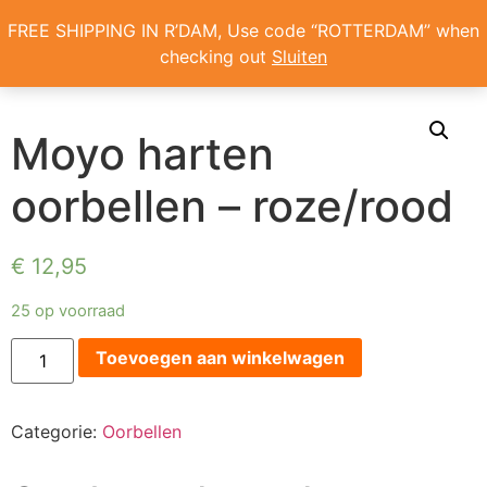
Home
/
Oorbellen
/ Moyo harten oorbellen – roze/rood
FREE SHIPPING IN R’DAM, Use code “ROTTERDAM” when
checking out
Sluiten
ONS VERHAAL
Moyo harten
oorbellen – roze/rood
€
12,95
25 op voorraad
Toevoegen aan winkelwagen
Categorie:
Oorbellen