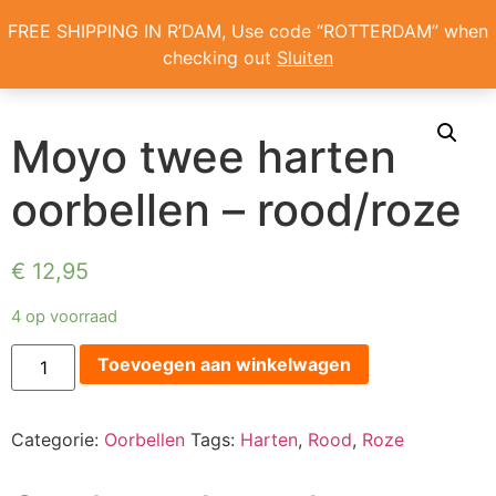
Home
/
Oorbellen
/ Moyo twee harten oorbellen – rood/roze
FREE SHIPPING IN R’DAM, Use code “ROTTERDAM” when
checking out
Sluiten
ONS VERHAAL
Moyo twee harten
oorbellen – rood/roze
€
12,95
4 op voorraad
Toevoegen aan winkelwagen
Categorie:
Oorbellen
Tags:
Harten
,
Rood
,
Roze