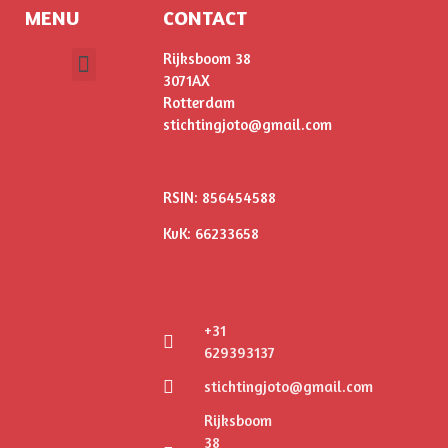
MENU
CONTACT
Rijksboom 38
3071AX
ONS VERHAAL
Rotterdam
stichtingjoto@gmail.com
RSIN: 856454588
KvK: 66233658
+31
629393137
stichtingjoto@gmail.com
Rijksboom
38