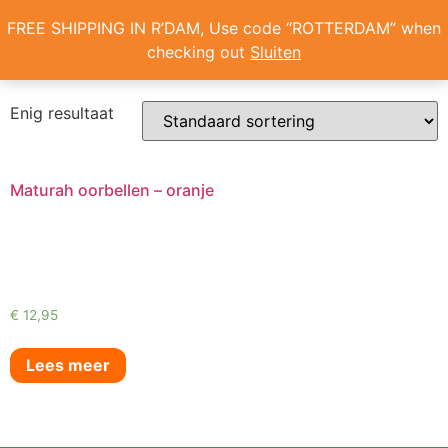
Home
/ Producten getagged “Maturah”
FREE SHIPPING IN R’DAM, Use code “ROTTERDAM” when
Maturah
checking out
Sluiten
ONS VERHAAL
Enig resultaat
Maturah oorbellen – oranje
€
12,95
Lees meer