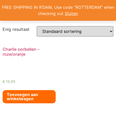
Home
/ Producten getagged “Charlie”
FREE SHIPPING IN R’DAM, Use code “ROTTERDAM” when
Charlie
checking out
Sluiten
ONS VERHAAL
Enig resultaat
Charlie oorbellen –
roze/oranje
€
13,95
Toevoegen aan
winkelwagen